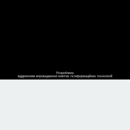
Розроблено
Розроблено
відділенням впровадження новітніх та інформаційних технологій
відділенням впровадження новітніх та інформаційних технологій